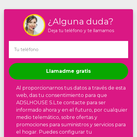
¿Alguna duda?
Deja tu teléfono y te llamamos
Llamadme gratis
Al proporcionarnos tus datos a través de esta
web, das tu consentimiento para que
ADSLHOUSE S.L.te contacte para ser
informado ahora y en el futuro, por cualquier
medio telemático, sobre ofertas y
promociones para suministros y servicios para
el hogar. Puedes configurar tu