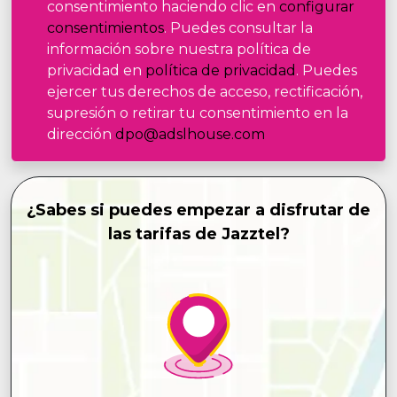
consentimiento haciendo clic en
configurar
consentimientos
. Puedes consultar la
información sobre nuestra política de
privacidad en
política de privacidad
. Puedes
ejercer tus derechos de acceso, rectificación,
supresión o retirar tu consentimiento en la
dirección
dpo@adslhouse.com
¿Sabes si puedes empezar a disfrutar de
las tarifas de Jazztel?