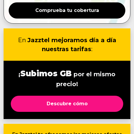
Comprueba tu cobertura
En
Jazztel mejoramos día a día
nuestras tarifas
:
Subimos GB
¡
por el mismo
precio!
Descubre cómo