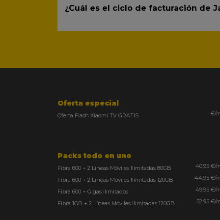
¿Cuál es el ciclo de facturación de J
Oferta especial
€/
Oferta Flash Xiaomi TV GRATIS
Packs todo en uno
40,95 €/
Fibra 600 + 2 Líneas Móviles Ilimitadas 80GB
44,95 €/
Fibra 600 + 2 Líneas Móviles Ilimitadas 120GB
49,95 €/
Fibra 600 + Gigas ilimitados
52,95 €/
Fibra 1GB + 2 Líneas Móviles Ilimitadas 120GB