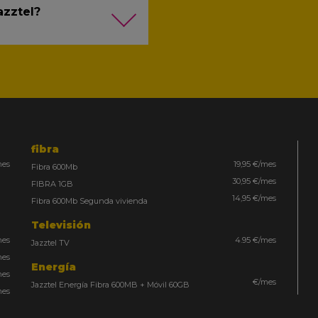
azztel?
fibra
mes
19,95 €/mes
Fibra 600Mb
30,95 €/mes
FIBRA 1GB
14,95 €/mes
Fibra 600Mb Segunda vivienda
Televisión
mes
4.95 €/mes
Jazztel TV
mes
Energía
mes
€/mes
Jazztel Energía Fibra 600MB + Móvil 60GB
mes