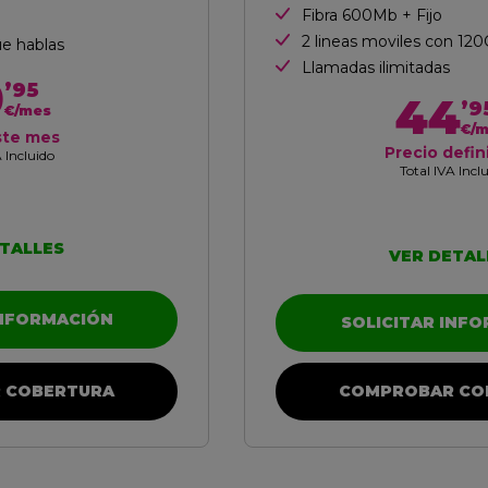
Fibra 600Mb + Fijo
2 lineas moviles con 12
ue hablas
Llamadas ilimitadas
0
’95
44
’9
€/mes
€/
ste mes
Precio defin
 Incluido
Total IVA Incl
TALLES
VER DETAL
INFORMACIÓN
SOLICITAR INF
 COBERTURA
COMPROBAR CO