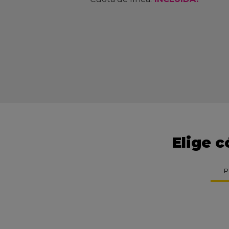
Elige c
P