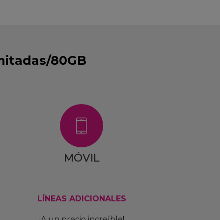
imitadas/80GB
MÓVIL
LÍNEAS ADICIONALES
¡A un precio increíble!