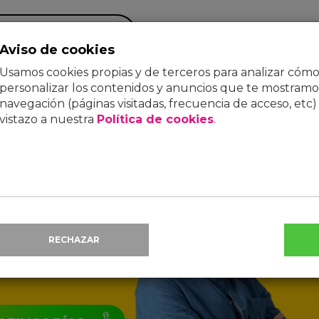
BA TU COBERTURA
Aviso de cookies
Usamos cookies propias y de terceros para analizar cómo u
MÓVIL
TV
ENERGÍA
FAQS
BLOG
personalizar los contenidos y anuncios que te mostramos
navegación (páginas visitadas, frecuencia de acceso, etc)
vistazo a nuestra
Política de cookies
.
PRECIO ONLINE
Precio
definitivo
44
'95
RECHAZAR
€/mes
(IVA inc.)