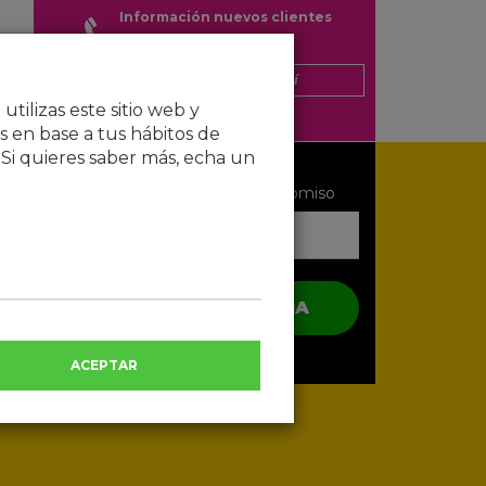
Información nuevos clientes
Si ya eres cliente
clic aquí
tilizas este sitio web y
 en base a tus hábitos de
 Si quieres saber más, echa un
Te llamamos
Infórmate ahora y sin compromiso
SOLICITAR LLAMADA
Al proporcionarnos tus datos a través de esta web,
ACEPTAR
das tu consentimiento para que ADSLHOUSE
S.L.te contacte para ser informado ahora y en el
futuro, por cualquier medio telemático, sobre
ofertas y promociones para suministros y servicios
para el hogar. Puedes configurar tu
consentimiento haciendo clic en
configurar