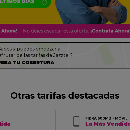
LTIMOS DÍAS
a!
No dejes escapar esta oferta,
¡Contrata Ahora!
No 
Sabes si puedes empezar a
sfrutar de las tarifas de Jazztel?
EBA TU COBERTURA
Otras tarifas destacadas
FIBRA 600MB + MÓVIL
dida
La Más Vendid