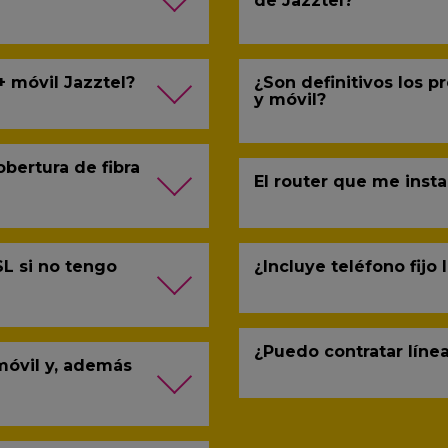
de Jazztel?
+ móvil Jazztel?
¿Son definitivos los pr
y móvil?
bertura de fibra
El router que me insta
SL si no tengo
¿Incluye teléfono fijo l
¿Puedo contratar líne
 móvil y, además