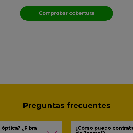
Comprobar cobertura
Al proporcionarnos tus datos a través de esta web,
das tu consentimiento para que ADSLHOUSE S.L.te
contacte para ser informado ahora y en el futuro,
por cualquier medio telemático, sobre ofertas y
promociones para suministros y servicios para el
hogar. Puedes configurar tu consentimiento
haciendo clic en
configurar consentimientos
.
Puedes consultar la información sobre nuestra
política de privacidad en
política de privacidad
.
Puedes ejercer tus derechos de acceso, rectificación,
supresión o retirar tu consentimiento en la dirección
dpo@adslhouse.com
Preguntas frecuentes
 óptica? ¿Fibra
¿Cómo puedo contratar 