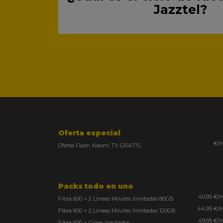
Jazztel?
Oferta especial
€/
Oferta Flash Xiaomi TV GRATIS
Packs todo en uno
40,95 €/
Fibra 600 + 2 Líneas Móviles Ilimitadas 80GB
44,95 €/
Fibra 600 + 2 Líneas Móviles Ilimitadas 120GB
49,95 €/
Fibra 600 + Gigas ilimitados