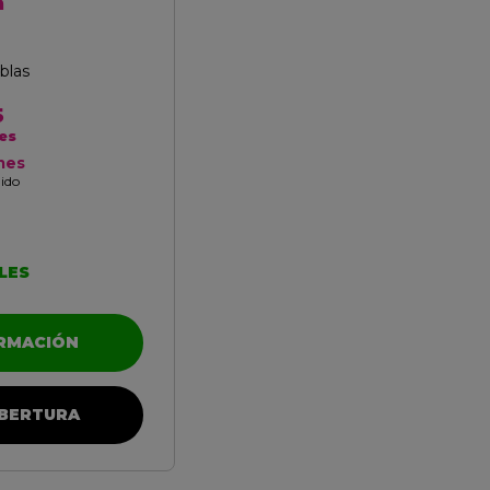
a
blas
5
es
mes
uido
LES
ORMACIÓN
BERTURA