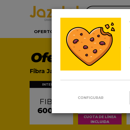
COMPRUE
OFERTÓN 2026
FIBRA
FIBRA + 
Fibra Jazztel 600Mb
INTERNET
TELÉFONO FIJO
PAGA SOLO
CONFIGURAR
FIBRA
POR LO QUE
HABLAS
600Mb
CUOTA DE LÍNEA
INCLUIDA