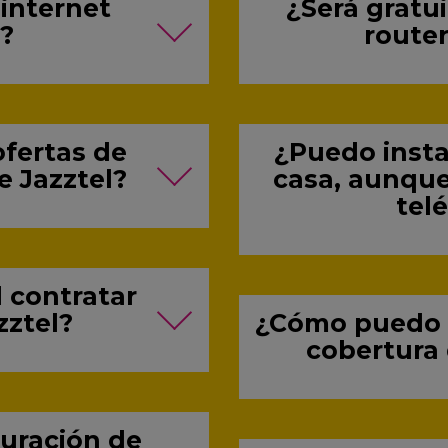
internet
¿Será gratui
l?
router
ofertas de
¿Puedo instal
e Jazztel?
casa, aunque
telé
 contratar
zztel?
¿Cómo puedo 
cobertura 
turación de