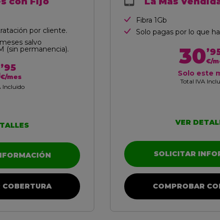
s con Fijo
La Más Vendid
Fibra 1Gb
atación por cliente.
Solo pagas por lo que ha
 meses salvo
30
M (sin permanencia).
’9
€/m
4
’95
Solo este 
€/mes
Total IVA Incl
 Incluido
VER DETAL
TALLES
SOLICITAR INF
INFORMACIÓN
COMPROBAR CO
 COBERTURA