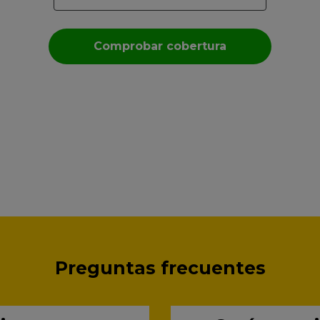
Comprobar cobertura
Al proporcionarnos tus datos a través de esta web,
das tu consentimiento para que ADSLHOUSE S.L.te
contacte para ser informado ahora y en el futuro,
por cualquier medio telemático, sobre ofertas y
promociones para suministros y servicios para el
hogar. Puedes configurar tu consentimiento
haciendo clic en
configurar consentimientos
.
Puedes consultar la información sobre nuestra
política de privacidad en
política de privacidad
.
Puedes ejercer tus derechos de acceso, rectificación,
supresión o retirar tu consentimiento en la dirección
dpo@adslhouse.com
Preguntas frecuentes