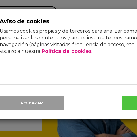
BA TU COBERTURA
Aviso de cookies
Usamos cookies propias y de terceros para analizar cómo u
MÓVIL
TV
ENERGÍA
FAQS
BLOG
personalizar los contenidos y anuncios que te mostramos
navegación (páginas visitadas, frecuencia de acceso, etc)
vistazo a nuestra
Política de cookies
.
PRECIO DEFINITIVO
19
'95
RECHAZAR
€/mes
(IVA inc.)