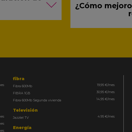
¿Cómo mejoro 
fibra
mes
19,95 €/mes
Fibra 600Mb
30,95 €/mes
FIBRA 1GB
14,95 €/mes
Fibra 600Mb Segunda vivienda
Televisión
mes
4.95 €/mes
Jazztel TV
mes
Energía
mes