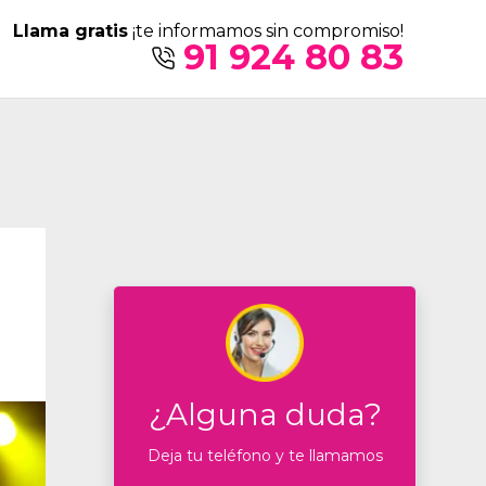
Llama gratis
¡te informamos sin compromiso!
91 924 80 83
¿Alguna duda?
Deja tu teléfono y te llamamos