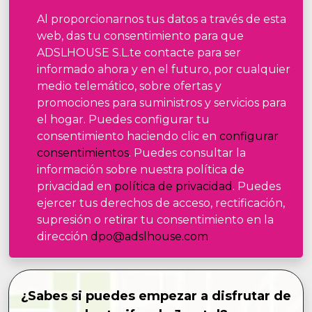
Al proporcionarnos tus datos a través de esta
web, das tu consentimiento para que
ADSLHOUSE S.L.te contacte para ser
informado ahora y en el futuro, por cualquier
medio telemático, sobre ofertas y
promociones para suministros y servicios para
el hogar. Puedes configurar tu
consentimiento haciendo clic en
configurar
consentimientos
. Puedes consultar la
información sobre nuestra política de
privacidad en
política de privacidad
. Puedes
ejercer tus derechos de acceso, rectificación,
supresión o retirar tu consentimiento en la
dirección
dpo@adslhouse.com
¿Sabes si puedes empezar a disfrutar de