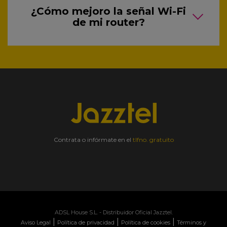
¿Cómo mejoro la señal Wi-Fi
de mi router?
Contrata o infórmate en el
tlfno. gratuito
ADSL House S.L. - Distribuidor Oficial Jazztel.
|
|
|
Aviso Legal
Política de privacidad
Política de cookies
Términos y