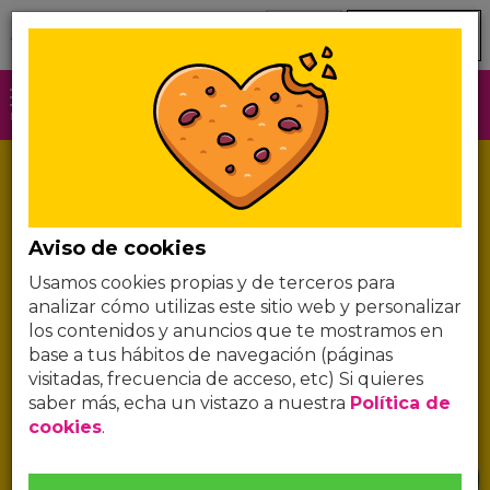
Nuevos clientes
Ya clientes
Clic aquí
Llamada gratuita
COMPROBAR
COBERTURA JAZZTEL
MENÚ
Aviso de cookies
Usamos cookies propias y de terceros para
analizar cómo utilizas este sitio web y personalizar
los contenidos y anuncios que te mostramos en
FIBRA
600Mb
base a tus hábitos de navegación (páginas
Segunda vivienda
visitadas, frecuencia de acceso, etc) Si quieres
TELÉFONO FIJO
saber más, echa un vistazo a nuestra
Política de
Solo pagas por lo que hablas
cookies
.
14
*
'95
€/mes
*
CP 12 meses, a excepción de BAM