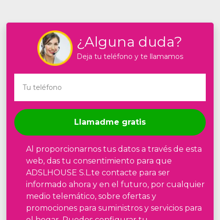
¿Alguna duda?
Deja tu teléfono y te llamamos
Llamadme gratis
Al proporcionarnos tus datos a través de esta
web, das tu consentimiento para que
ADSLHOUSE S.L.te contacte para ser
informado ahora y en el futuro, por cualquier
medio telemático, sobre ofertas y
promociones para suministros y servicios para
el hogar. Puedes configurar tu