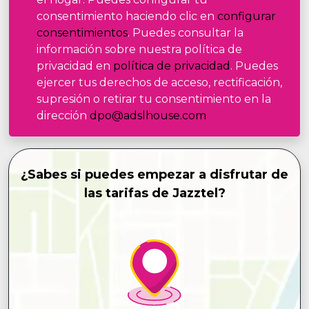
consentimiento haciendo clic en
configurar
consentimientos
. Puedes consultar la
información sobre nuestra política de
privacidad en
política de privacidad
. Puedes
ejercer tus derechos de acceso, rectificación,
supresión o retirar tu consentimiento en la
dirección
dpo@adslhouse.com
¿Sabes si puedes empezar a disfrutar de
las tarifas de Jazztel?