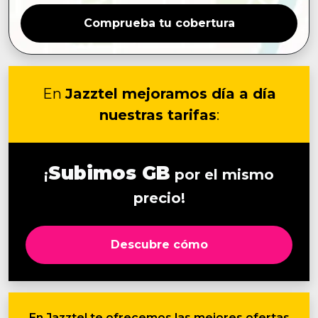
Comprueba tu cobertura
En
Jazztel mejoramos día a día
nuestras tarifas
:
Subimos GB
¡
por el mismo
precio!
Descubre cómo
En Jazztel te ofrecemos las mejores ofertas