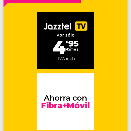
Por sólo
4
'95
€/mes
(IVA incl.)
Ahorra con
Fibra+Móvil