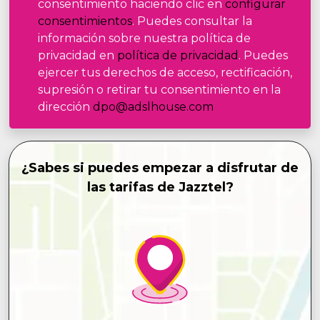
consentimiento haciendo clic en
configurar
consentimientos
. Puedes consultar la
información sobre nuestra política de
privacidad en
política de privacidad
. Puedes
ejercer tus derechos de acceso, rectificación,
supresión o retirar tu consentimiento en la
dirección
dpo@adslhouse.com
¿Sabes si puedes empezar a disfrutar de
las tarifas de Jazztel?