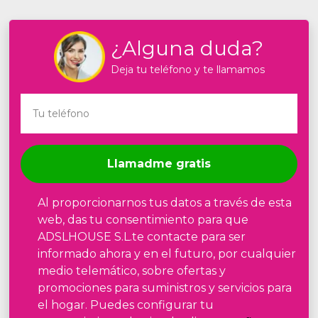
¿Alguna duda?
Deja tu teléfono y te llamamos
Llamadme gratis
Al proporcionarnos tus datos a través de esta
web, das tu consentimiento para que
ADSLHOUSE S.L.te contacte para ser
informado ahora y en el futuro, por cualquier
medio telemático, sobre ofertas y
promociones para suministros y servicios para
el hogar. Puedes configurar tu