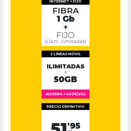
INTERNET + FIJO
FIBRA
1 Gb
+
FIJO
(Llam. ilimitadas)
2 LÍNEAS MÓVIL
ILIMITADAS
+
50GB
AHORRA + 400€/año
PRECIO DEFINITIVO
51
'95