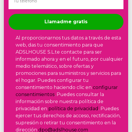
Llamadme gratis
Al proporcionarnos tus datos a través de esta
web, das tu consentimiento para que
ADSLHOUSE S.L.te contacte para ser
informado ahora y en el futuro, por cualquier
medio telemático, sobre ofertas y
promociones para suministros y servicios para
el hogar. Puedes configurar tu
consentimiento haciendo clic en
configurar
consentimientos
. Puedes consultar la
información sobre nuestra política de
privacidad en
política de privacidad
. Puedes
ejercer tus derechos de acceso, rectificación,
supresión o retirar tu consentimiento en la
dirección
dpo@adslhouse.com