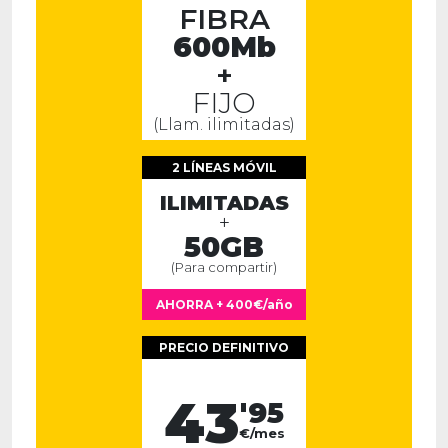
FIBRA
600Mb
+
FIJO
(Llam. ilimitadas)
2 LÍNEAS MÓVIL
ILIMITADAS
+
50GB
(Para compartir)
AHORRA + 400€/año
PRECIO DEFINITIVO
43
'95
€/mes