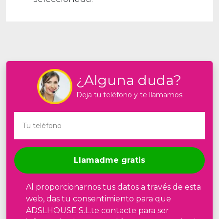
¿Alguna duda?
Deja tu teléfono y te llamamos
Llamadme gratis
Al proporcionarnos tus datos a través de esta
web, das tu consentimiento para que
ADSLHOUSE S.L.te contacte para ser