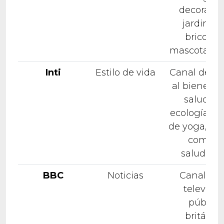
decoració
jardinería
bricolaje
mascotas, oci
Inti
Estilo de vida
Canal dedi
al bienestar
salud y l
ecología: cl
de yoga, pil
comida
saludable.
BBC
Noticias
Canal de 
televisió
pública
británic