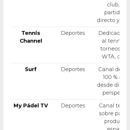
club, co
partidos 
directo y dif
Tennis
Deportes
Dedicado 1
Channel
al tennis 
torneos, AT
WTA, clas
Surf
Deportes
Canal dedi
100 % al s
desde difere
perspectiv
My Pádel TV
Deportes
Canal temá
sobre pádel
producci
español