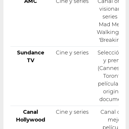
AMC
Cine y series
Canal origin
visionario,
series co
Mad Men', 
Walking Dea
'Breaking B
Sundance
Cine y series
Selección ú
TV
y premia
(Cannes, Ber
Toronto) 
películas, se
originales
documenta
Canal
Cine y series
Canal con 
Hollywood
mejores
películas 