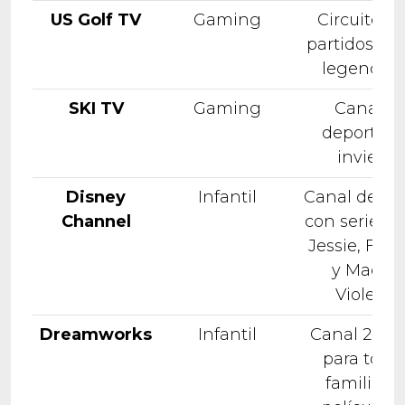
US Golf TV
Gaming
Circuito U
partidos y g
legendari
SKI TV
Gaming
Canal d
deportes 
invierno
Disney
Infantil
Canal de Di
Channel
con series 
Jessie, Ferb,
y Maddie
Violetta..
Dreamworks
Infantil
Canal 24 h
para toda 
familia c