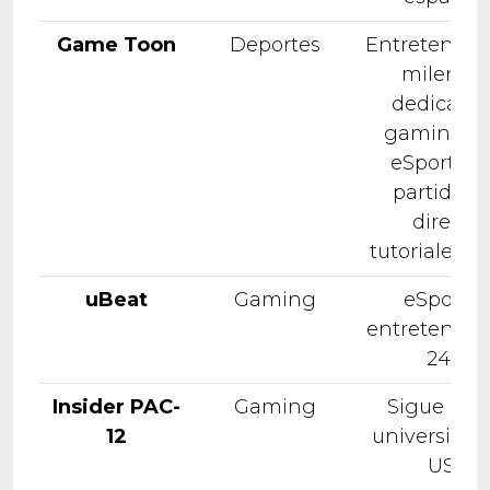
Game Toon
Deportes
Entretenimi
milennia
dedicado 
gaming y 
eSports c
partidas 
directo,
tutoriales y
uBeat
Gaming
eSports 
entretenimi
24/7
Insider PAC-
Gaming
Sigue la l
12
universitari
USA