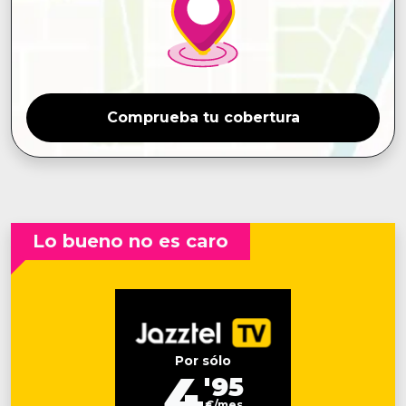
Comprueba tu cobertura
Lo bueno no es caro
Por sólo
4
'95
€/mes