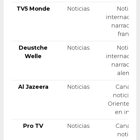
TV5 Monde
Noticias
Noticias
internacion
narradas 
francés
Deustche
Noticias
Noticias
Welle
internacion
narradas 
alemán
Al Jazeera
Noticias
Canal d
noticias 
Oriente Me
en inglé
Pro TV
Noticias
Canal d
noticias