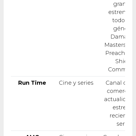
grandes
estrenos 
todos lo
géneros
Damages
Masters of 
Preacher, 
Shield,
Communi
Run Time
Cine y series
Canal de c
comercial
actualidad
estreno
recientes
series