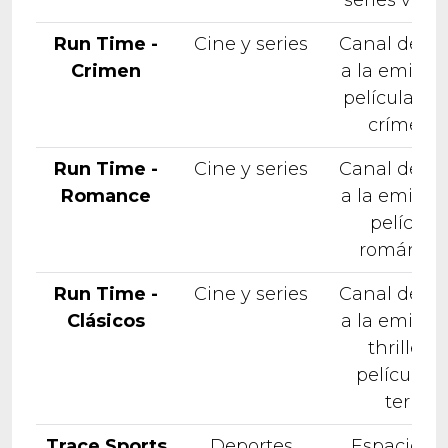
Run Time -
Cine y series
Canal dedi
Crimen
a la emisió
películas s
crímene
Run Time -
Cine y series
Canal dedi
Romance
a la emisió
película
romántic
Run Time -
Cine y series
Canal dedi
Clásicos
a la emisió
thrillers 
películas 
terror
Trace Sports
Deportes
Espacio id