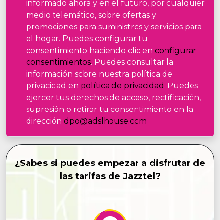
informado ahora y en el futuro, por cualquier
medio telemático, sobre ofertas y
promociones para suministros y servicios para
el hogar. Puedes configurar tu
consentimiento haciendo clic en
configurar
consentimientos
. Puedes consultar la
información sobre nuestra política de
privacidad en
política de privacidad
. Puedes
ejercer tus derechos de acceso, rectificación,
supresión o retirar tu consentimiento en la
dirección
dpo@adslhouse.com
¿Sabes si puedes empezar a disfrutar de
las tarifas de Jazztel?