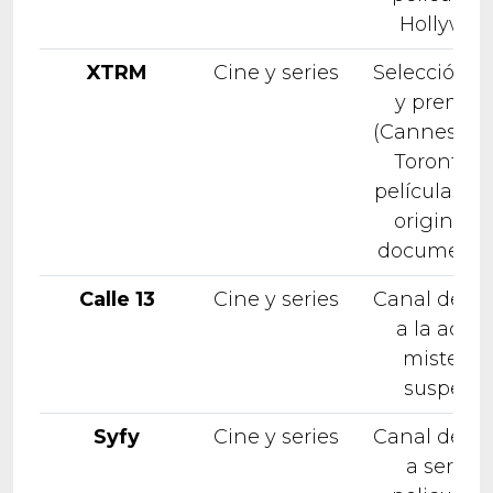
Hollywoo
XTRM
Cine y series
Selección ú
y premia
(Cannes, Ber
Toronto) 
películas, se
originales
documental
Calle 13
Cine y series
Canal dedi
a la acció
misterio 
suspens
Syfy
Cine y series
Canal dedi
a series 