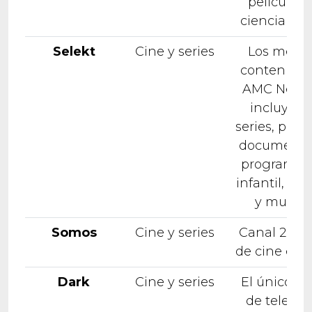
peliculas 
ciencia fic
Selekt
Cine y series
Los mejor
contenidos
AMC Netw
incluyen
series, pelíc
documental
programac
infantil, life
y musical
Somos
Cine y series
Canal 24 h
de cine esp
Dark
Cine y series
El único ca
de televis