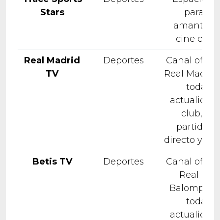
Stars
para los
amantes d
cine clási
Real Madrid
Deportes
Canal oficia
TV
Real Madrid,
toda la
actualidad 
club, co
partidos 
directo y dif
Betis TV
Deportes
Canal oficia
Real Beti
Balompié, 
toda la
actualidad 