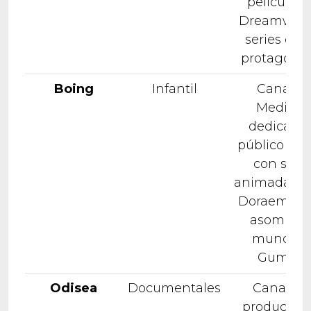
películas 
Dreamwork
series de 
protagonis
Boing
Infantil
Canal d
Mediase
dedicado 
público infa
con serie
animadas 
Doraemon o
asombro
mundo d
Gumbal
Odisea
Documentales
Canal co
produccio