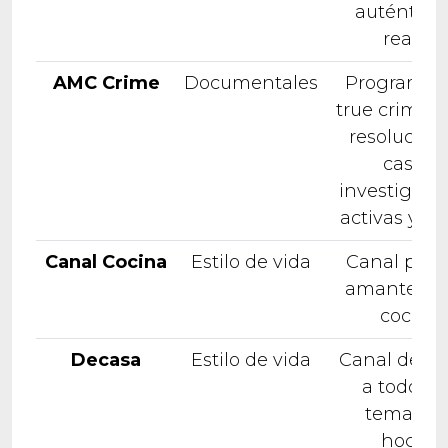
auténticos
reales
AMC Crime
Documentales
Programac
true crime s
resolución
casos,
investigaci
activas y ép
Canal Cocina
Estilo de vida
Canal para 
amantes de
cocina
Decasa
Estilo de vida
Canal dedi
a todos l
temas de
hogar: