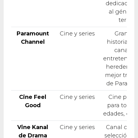
dedicado 1
al género
terror
Paramount
Cine y series
Grandes
Channel
historias e
canal d
entretenimi
heredero de
mejor tradi
de Paramo
Cine Feel
Cine y series
Cine posit
Good
para todas 
edades, eur
Vine Kanal
Cine y series
Canal con 
de Drama
selección de