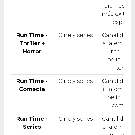
dramas tur
más exitoso
español
Run Time -
Cine y series
Canal dedi
Thriller +
a la emisió
Horror
thrillers 
películas 
terror
Run Time -
Cine y series
Canal dedi
Comedia
a la emisió
películas 
comedi
Run Time -
Cine y series
Canal dedi
Series
a la emisió
series vari